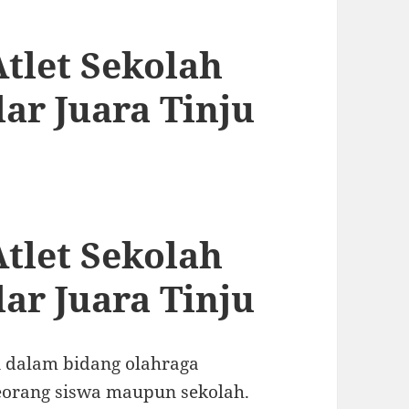
tlet Sekolah
ar Juara Tinju
tlet Sekolah
ar Juara Tinju
i dalam bidang olahraga
eorang siswa maupun sekolah.