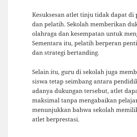
Kesuksesan atlet tinju tidak dapat di
dan pelatih. Sekolah memberikan duk
olahraga dan kesempatan untuk meng
Sementara itu, pelatih berperan pe
dan strategi bertanding.
Selain itu, guru di sekolah juga me
siswa tetap seimbang antara pendidi
adanya dukungan tersebut, atlet da
maksimal tanpa mengabaikan pelajara
menunjukkan bahwa sekolah memilik
atlet berprestasi.