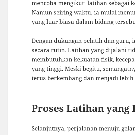
mencoba mengikuti latihan sebagai k
Namun seiring waktu, ia mulai menu
yang luar biasa dalam bidang tersebu
Dengan dukungan pelatih dan guru, i
secara rutin. Latihan yang dijalani t
membutuhkan kekuatan fisik, kecepa
yang tinggi. Meski begitu, semangatn
terus berkembang dan menjadi lebih 
Proses Latihan yang 
Selanjutnya, perjalanan menuju gelar 