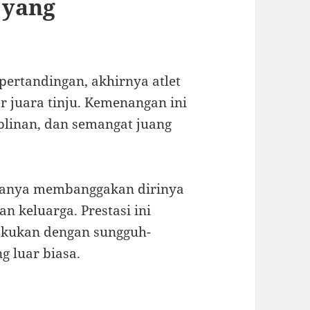
yang
 pertandingan, akhirnya atlet
ar juara tinju. Kemenangan ini
iplinan, dan semangat juang
hanya membanggakan dirinya
dan keluarga. Prestasi ini
akukan dengan sungguh-
 luar biasa.